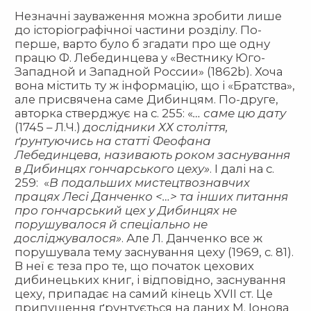
Незначні зауваження можна зробити лише
до історіографічної частини розділу. По-
перше, варто було б згадати про ще одну
працю Ф. Лебединцева у «Вестнику Юго-
Западной и Западной России» (1862b). Хоча
вона містить ту ж інформацію, що і «Братства»,
але присвячена саме Дибинцям. По-друге,
авторка стверджує на с. 255: «
… саме цю дату
(1745 – Л.Ч.)
дослідники ХХ століття,
ґрунтуючись на статті Феофана
Лебединцева, називають роком заснування
в Дибинцях гончарського цеху»
. І далі на с.
259: «
В подальших мистецтвознавчих
працях Лесі Данченко <…> та інших питання
про гончарський цех у Дибинцях не
порушувалося й спеціально не
досліджувалося»
. Але Л. Данченко все ж
порушувала тему заснування цеху (1969, с. 81).
В неї є теза про те, що початок цехових
дибинецьких книг, і відповідно, заснування
цеху, припадає на самий кінець XVII ст. Це
припущення ґрунтується на даних М. Іонова