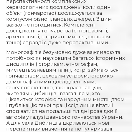
перспективності комплексних
керамологічних досліджень, коли один
об’єкт (гончарство) досліджується за
корпусом різнопланових джерел. З цим
важко не погодитися. Комплексні
дослідження гончарства (етнографічні,
археологічні, історичні, мистецтвознавчі
тощо) справді є дуже перспективними. …
Монографія є безумовно дуже важливою та
потрібною як науковцям багатьох історичних
дисциплін (історикам, етнографам,
мистецтвознавцям та ін.), котрі займаються
гончарством, цеховим устроєм, історико-
демографічними дослідженнями,
генеалогією тощо, так і краєзнавцям,
жителям Дибинців і взагалі всім, хто
цікавиться історією та народним мистецтвом.
І публікацію такої праці слід лише вітати і
сподіватися на подальші плідні розвідки її
авторів у галузі давнього гончарства України.
А для села Дибинці відкриваються нові
перспективи вивчення та популяризації