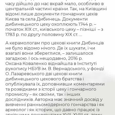
часу дійшло до нас вкрай мало, особливо в
центральній частині країни. Так, на Київщині
відомі лише документи гончарних цехів
Києва та села Дибинець. Документи
дибинецького цеху охоплюють 1744 р. –
початок ХІХ ст., київського цеху – пізніші – з
1783 р. по другу половину ХІХ ст. …
А керамологам про цехові книги Дибинців
не було відомо нічого. Де їх шукати, і чи
взагалі вони збереглися, – залишалося
загадкою. І ось нещодавно, 2016 р.
Оксана Коваленко віднайшла в Інституті
рукопису НБУВ ім. В. Вернадського, у фонді
О. Лазаревського дві цехові книги
дибинецького цехового братства і
опублікувала їх, доповнивши коментарями
та розвідками з історії цеху і гончарного
промислу – як своїми, так і інших
дослідників. Авторка має значний досвід у
вивченні ранньомодерного гончарства і як
археолог і як історик, що давно працює із
архівними документами XVII–XVIII ст., тому