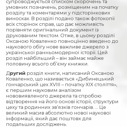
супроводжується списком скорочень та
умовних позначень, розміщеним на початку
розділу та коментарями у підсторінкових
виносках. В розділі подано також фотокопії
всіх сторінок справ, що дає можливість
порівняти оригінальний документ із
друкованим текстом. Отже, в цьому розділі
Оксаною Коваленко повноцінно введено до
наукового обігу нове важливе джерело з
української ранньомодерної історії. Цей
розділ найбільший – він займає майже
половину всього об’єму книжки.
Д
ругий
розділ книги, написаний Оксаною
Коваленко, що називається «Дибинецький
гончарський цех XVIII – початку XIX століття»,
є першим науковим аналізом
нововиявленого джерела та спробою
відтворення на його основі історії, структури
цеху та родинних зв’язків гончарів. … Це
великий масив абсолютно нової наукової
інформації, який дає поштовх для
подальших досліджень.