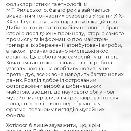
фольклористики та етнології ім.
М.Т. Рильського, багато років займається
вивченням гончарних осередків України ХІХ–
ХХ ст. Із усіх існуючих наразі публікацій про
Дибинці в цій статті найбільш повно зібрано
історію досліджень промислу, історію самого
промислу та інформацію про майстрів-
гончарів, їх збережені і атрибутовані вироби,
а також проаналізовано мистецькі якості
останніх. Ця робота має самостійну цінність.
Хоча сама авторка і зазначає, що її робота
узагальнююча і на особливу новизну не
претендує, все ж вона наводить багато нових
даних. Розділ добре ілюстрований
фотографіями виробів дибинецьких
майстрів, вводить до наукового обігу нові
музейні матеріали, в т.ч і реставровані після
понад півстолітнього перебування у
фрагментованому вигляді в музейних
фондах. …
Хотілося б лише зауважити, що, крім
вивчення Дибинців, на мою думку, ще