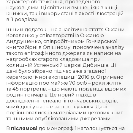
характер обстеження, проведеного
науковцями. Ці світлини вміщені як в кінці
книжки, так і використані в якості ілюстрацій
в її розділах.
Інший додаток – це аналітична стаття Оксани
Коваленко у співавторстві із Оксаною
Андрушенко, співробітником Гончарської
книгозбірні в Опішному, присвячена аналізу
такого епіграфічного джерела як написи на
надгробках старого кладовища при
колишній Успенській церкві Дибинців. Ці
дані було зібрано під час вже згаданої
керамологічної експедиції 2016 р. Отримано
інформацію про майже 70 осіб – роки життя
та 45 портретів, – що мають прізвища відомих
родин гончарів. Це новий підхід в
дослідженні генеалогії гончарських родів,
який досі у нас не застосовувався. Дані
порівнювалися із матеріалами цехових книг
та іншими опублікованими джерелами.
В
післямові
до монографії наголошується на