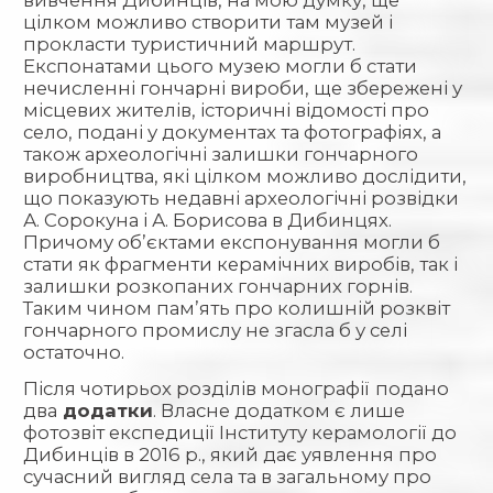
цілком можливо створити там музей і
прокласти туристичний маршрут.
Експонатами цього музею могли б стати
нечисленні гончарні вироби, ще збережені у
місцевих жителів, історичні відомості про
село, подані у документах та фотографіях, а
також археологічні залишки гончарного
виробництва, які цілком можливо дослідити,
що показують недавні археологічні розвідки
А. Сорокуна і А. Борисова в Дибинцях.
Причому об’єктами експонування могли б
стати як фрагменти керамічних виробів, так і
залишки розкопаних гончарних горнів.
Таким чином пам’ять про колишній розквіт
гончарного промислу не згасла б у селі
остаточно.
Після чотирьох розділів монографії
подано
два
додатки
. Власне додатком є лише
фотозвіт експедиції Інституту керамології до
Дибинців в 2016 р., який дає уявлення про
сучасний вигляд села та в загальному про