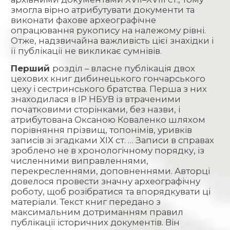
змогла вірно атрибутувати документи та
виконати фахове археографічне
опрацювання рукопису на належому рівні.
Отже, надзвичайна важливість цієї знахідки і
її публікації не викликає сумнівів.
Перший
розділ – власне публікація двох
цехових книг дибинецького гончарського
цеху і сестринського братства. Перша з них
знаходилася в ІР НБУВ із втраченими
початковими сторінками, без назви, і
атрибутована Оксаною Коваленко шляхом
порівняння прізвищ, топонімів, уривків
записів зі згадками ХІХ ст. … Записи в справах
зроблено не в хронологічному порядку, із
численними виправленнями,
перекресленнями, доповненнями. Авторці
довелося провести значну археографічну
роботу, щоб розібратися та впорядкувати ці
матеріали. Текст книг передано з
максимальним дотриманням правил
публікації історичних документів. Він