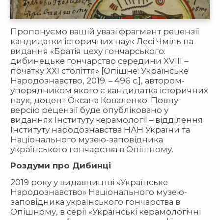
Пропонуємо вашій увазі фрагмент рецензії
кандидатки історичних наук Лесі Чміль на
видання «Братія цеху гончарського:
дибинецьке гончарство середини XVIII –
початку ХХІ століття» [Опішне: Українське
Народознавство, 2019. – 496 с.], автором-
упорядником якого є кандидатка історичних
наук, доцент Оксана Коваленко. Повну
версію рецензії буде опубліковано у
виданнях Інституту керамології – відділення
Інституту народознавства НАН України та
Національного музею-заповідника
українського гончарства в Опішному.
Роздуми про Дибинці
2019 року у видавництві «Українське
Народознавство» Національного музею-
заповідника українського гончарства в
Опішному, в серії «Українські керамологічні