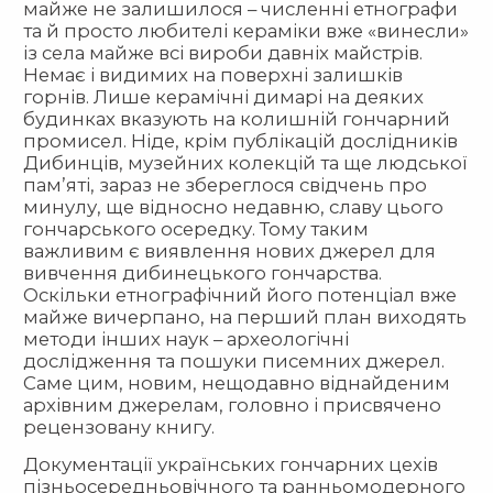
майже не залишилося – численні етнографи
та й просто любителі кераміки вже «винесли»
із села майже всі вироби давніх майстрів.
Немає і видимих на поверхні залишків
горнів. Лише керамічні димарі на деяких
будинках вказують на колишній гончарний
промисел. Ніде, крім публікацій дослідників
Дибинців, музейних колекцій та ще людської
пам’яті, зараз не збереглося свідчень про
минулу, ще відносно недавню, славу цього
гончарського осередку. Тому таким
важливим є виявлення нових джерел для
вивчення дибинецького гончарства.
Оскільки етнографічний його потенціал вже
майже вичерпано, на перший план виходять
методи інших наук – археологічні
дослідження та пошуки писемних джерел.
Саме цим, новим, нещодавно віднайденим
архівним джерелам, головно і присвячено
рецензовану книгу.
Документації українських гончарних цехів
пізньосередньовічного та ранньомодерного