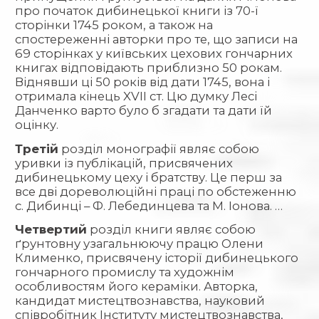
про початок дибинецької книги із 70-ї
сторінки 1745 роком, а також на
спостереженні авторки про те, що записи на
69 сторінках у київських цехових гончарних
книгах відповідають приблизно 50 рокам.
Віднявши ці 50 років від дати 1745, вона і
отримала кінець XVII ст. Цю думку Лесі
Данченко варто було б згадати та дати їй
оцінку.
Третій
розділ монографії являє собою
уривки із публікацій, присвячених
дибинецькому цеху і братству. Це перш за
все дві дореволюційні праці по обстеженню
с. Дибинці – Ф. Лебединцева та М. Іонова. …
Четвертий
розділ книги являє собою
ґрунтовну узагальнюючу працю Олени
Клименко, присвячену історії дибинецького
гончарного промислу та художнім
особливостям його кераміки. Авторка,
кандидат мистецтвознавства, науковий
співробітник Інституту мистецтвознавства,