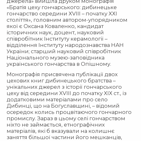
джерела» вийшла друком монографія
«Братія цеху гончарського: дибинецьке
гончарство середини ХVIII – початку ХХІ
століття», головним автором-упорядником
якої є Оксана Коваленко, кандидат
історичних наук, доцент, науковий
співробітник Інституту керамології –
відділення Інституту народознавства НАН
України; старший науковий співробітник
Національного музею-заповідника
українського гончарства в Опішному.
Монографія присвячена публікації двох
цехових книг дибинецького братства –
унікальних джерел з історії гончарського
цеху від середини XVIII до початку ХІХ ст., із
додатковими матеріалами про село
Дибинці, що на Богуславщині, – відомий
осередок колись процвітаючого гончарного
промислу. Зараз в цьому селі гончарством
ніхто не займається, етнографічних
матеріалів, які б вказували на колишнє
заняття більшої частини його мешканців,