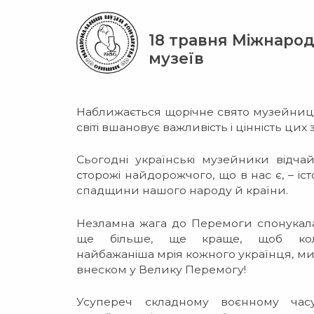
18 травня Міжнаро
музеїв
Наближається щорічне свято музейницт
світі вшановує важливість і цінність цих 
Сьогодні українські музейники відча
сторожі найдорожчого, що в нас є, – іс
спадщини нашого народу й країни.
Незламна жага до Перемоги спонукал
ще більше, ще краще, щоб кол
найбажаніша мрія кожного українця, м
внеском у Велику Перемогу!
Усупереч складному воєнному час