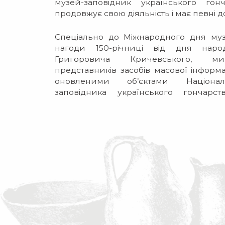
музей-заповідник українського гон
продовжує свою діяльність і має певні 
Спеціально до Міжнародного дня музе
нагоди 150-річниці від дня нар
Григоровича Кричевського, м
представників засобів масової інформа
оновленими об’єктами Націона
заповідника українського гончар
ФЕЄРІЮ ГОНЧАРСТВА «Інноваційний ро
воєнного стану: пріоритети національно
етнічної самобутності».
Якщо ви маєте посвідчення журналіста 
нами поринути у світ краси, гармонії та
акредитуйтеся, а ми радо зустрінем
українського гончарства.
У ПРОГРАМІ: