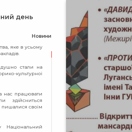
дний день
Новини
ва, яке в усьому
закладів.
йдушно стали на
торико-культурної
а нас працювати
и здійсниться
и пишалися своїм
у Національний