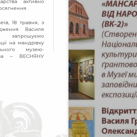
чарства активно
досягнення.
їв, 18 травня, з
одження Василя
и запрошуємо
ції на мандрівку
льного музею-
ства – ВЕСНЯНУ
звиток в умовах
ї ідентичності та
й готові разом із
 польоту душі, то
о вас у Столиці