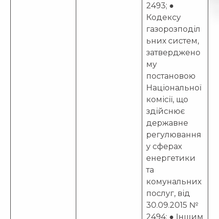
2493; ●
Кодексу
газорозподіл
ьних систем,
затверджено
му
постановою
Національної
комісії, що
здійснює
державне
регулювання
у сферах
енергетики
та
комунальних
послуг, від
30.09.2015 №
2494; ● Іншим