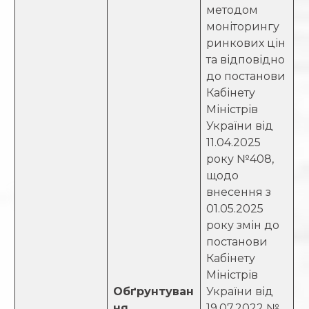
методом
моніторингу
ринкових цін
та відповідно
до постанови
Кабінету
Міністрів
України від
11.04.2025
року №408,
щодо
внесення з
01.05.2025
року змін до
постанови
Кабінету
Міністрів
Обґрунтуван
України від
ня
19.07.2022 №