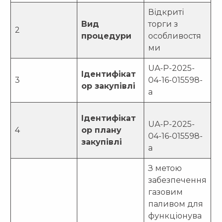
Відкриті
Вид
торги з
2
процедури
особливостя
ми
UA-P-2025-
Ідентифікат
3
04-16-015598-
ор закупівлі
a
Ідентифікат
UA-P-2025-
4
ор плану
04-16-015598-
закупівлі
a
З метою
забезпечення
газовим
паливом для
функціонува