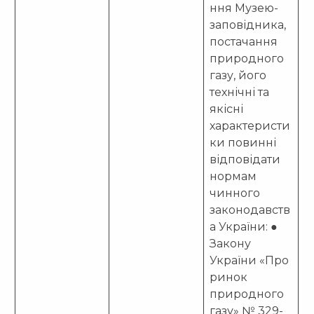
ння Музею-
заповідника,
постачання
природного
газу, його
технічні та
якісні
характеристи
ки повинні
відповідати
нормам
чинного
законодавств
а України: ●
Закону
України «Про
ринок
природного
газу» № 329-