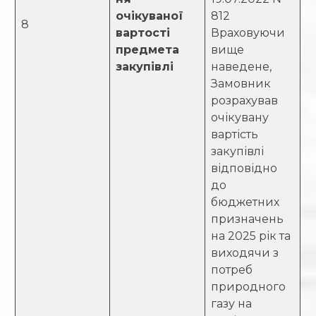
очікуваної
812
8
вартості
Враховуючи
предмета
вище
закупівлі
наведене,
Замовник
розрахував
очікувану
вартість
закупівлі
відповідно
до
бюджетних
призначень
на 2025 рік та
виходячи з
потреб
природного
газу на