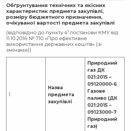
Обґрунтування технічних та якісних
характеристик предмета закупівлі,
розміру бюджетного призначення,
очікуваної вартості предмета закупівлі
1
(відповідно до пункту 4
постанови КМУ від
11.10.2016 № 710 «Про ефективне
використання державних коштів» (зі
змінами))
Природний
газ ДК
021:2015 –
09120000-6
Назва
Газове
1
предмета
паливо (ДК
закупівлі
021:2015 –
09123000-7
Природний
газ)