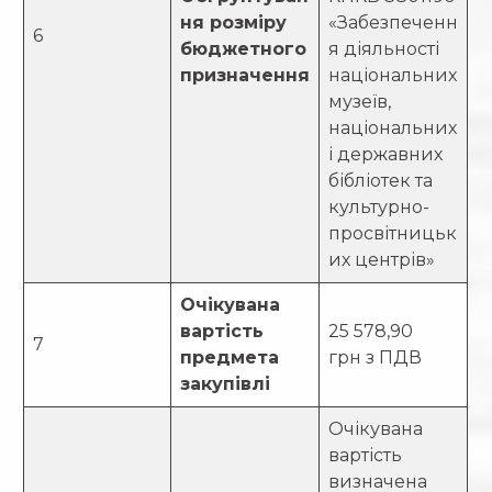
ня розміру
«Забезпеченн
6
бюджетного
я діяльності
призначення
національних
музеїв,
національних
і державних
бібліотек та
культурно-
просвітницьк
их центрів»
Очікувана
вартість
25 578,90
7
предмета
грн з ПДВ
закупівлі
Очікувана
вартість
визначена