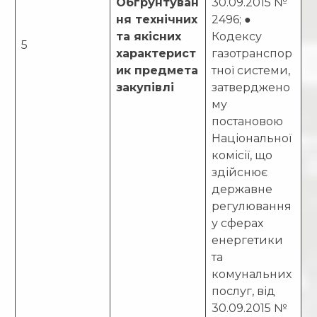
Обґрунтуван
30.09.2015 №
ня технічних
2496; ●
та якісних
Кодексу
5
характерист
газотранспор
ик предмета
тної системи,
закупівлі
затверджено
му
постановою
Національної
комісії, що
здійснює
державне
регулювання
у сферах
енергетики
та
комунальних
послуг, від
30.09.2015 №