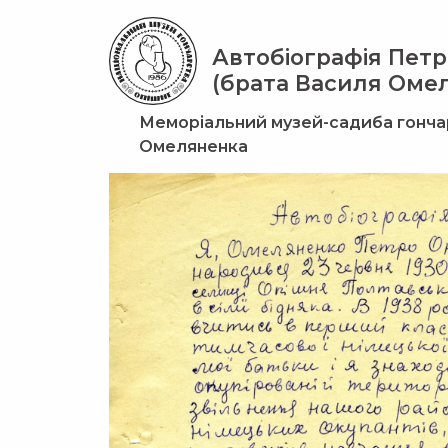
Автобіографія Пет
(брата Василя Оме
Меморіальний музей-садиба гонча
Омеляненка