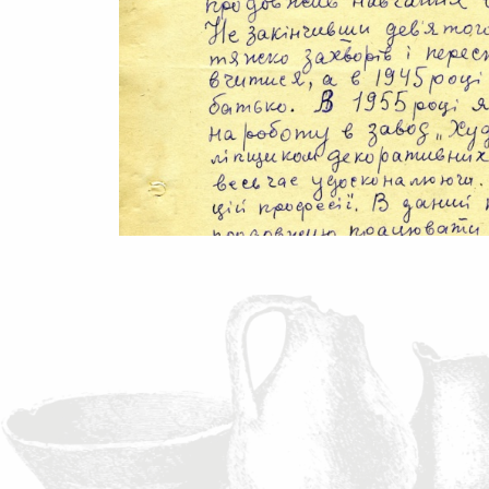
Автобіографія Петра Омеляненка 