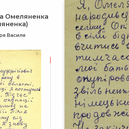
ра Омеляненка
ляненка)
ря Василя