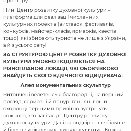
простору.
Нині Центр розвитку духовної культури –
платформа для реалізації численних
культурних проектів (виставок, фестивалів,
конкурсів, майстер-класів, ярмарків, квестів
тощо), які збирають туристів не лише з України,
а й з усього світу!
ЗА СТРУКТУРОЮ ЦЕНТР РОЗВИТКУ ДУХОВНОЇ
КУЛЬТУРИ УМОВНО ПОДІЛЯЄТЬСЯ НА
РІЗНОПЛАНОВІ ЛОКАЦІЇ, ЯКІ ОБОВ’ЯЗКОВО
ЗНАЙДУТЬ СВОГО ВДЯЧНОГО ВІДВІДУВАЧА:
Алея монументальних скульптур
Витончені велетенські благородні, на перший
погляд, серйозні й понурі глиняні воїни-
охоронці першими привітно зустрінуть
кожного, хто завітає до Центру розвитку
духовної культури. Далі на подвір’ї – ще більше
й більше унікальних глинях скульптур! Кожна