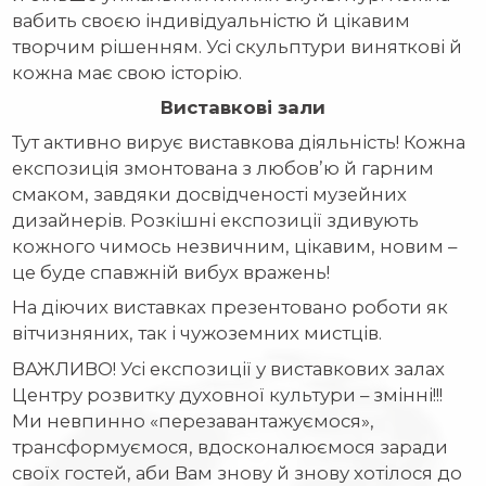
вабить своєю індивідуальністю й цікавим
творчим рішенням. Усі скульптури виняткові й
кожна має свою історію.
Виставкові зали
Тут активно вирує виставкова діяльність! Кожна
експозиція змонтована з любов’ю й гарним
смаком, завдяки досвідченості музейних
дизайнерів. Розкішні експозиції здивують
кожного чимось незвичним, цікавим, новим –
це буде спавжній вибух вражень!
На діючих виставках презентовано роботи як
вітчизняних, так і чужоземних мистців.
ВАЖЛИВО! Усі експозиції у виставкових залах
Центру розвитку духовної культури – змінні!!!
Ми невпинно «перезавантажуємося»,
трансформуємося, вдосконалюємося заради
своїх гостей, аби Вам знову й знову хотілося до