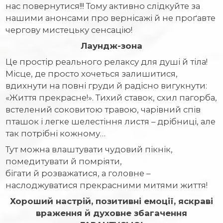
нас повернутися!!! Тому активно слідкуйте за
нашими анонсами про вернісажі й не проґавте
чергову мистецьку сенсацію!
Лаундж-зона
Це простір реального релаксу для душі й тіла!
Місце, де просто хочеться залишитися,
вдихнути на повні груди й радісно вигукнути:
«Життя прекрасне!». Тихий ставок, схил пагорба,
встелений соковитою травою, чарівний спів
пташок і легке шелестіння листя – дрібниці, але
так потрібні кожному…
Тут можна влаштувати чудовий пікнік,
помедитувати й помріяти,
бігати й розважатися, а головне –
наслоджуватися прекрасними митями життя!
Хороший настрій, позитивні емоції, яскраві
враження й духовне збагачення