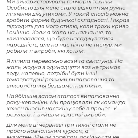
Ми використовували гончарні техніки.
Особисто для мене стало відкриттям ручне
ліплення джгутиками. У такий спосіб можна
зробити форми будь-якої складності. І якраз
підходить для мого стилю, коли трохи криво
і смішно. Коли я їхала на навчання, то
хвилювалася, що буде насаджуватися
народність, але на нас ніхто не тиснув, ми
робили ті вироби, які хотіли.
Я ліпила переважно вази та свистунці. На
жаль, жодна з одинадцяти ваз не тримає
воду, напевно, потрібні були інші
температурні режими випалювання та
використання безшамотної глини.
Найбільше запам’яталося випалювання
раку-кераміки. Ми працювали як команда,
кожен вносив частинку себе в процес. У
результаті вийшли красиві вироби.
Для мене ці червневі три тижні стали не
просто навчальним курсом, а
екзистенційним досвідом, оскільки ти не