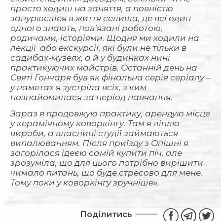
просто ходиш на заняття, а повністю
занурюєшся в життя селища, де всі один
одного знають, пов’язані роботою,
родичами, історіями. Щодня ми ходили на
лекції або екскурсії, які були не тільки в
садибах-музеях, а й у будинках нині
практикуючих майстрів. Останній день на
Святі Гончаря був як фінальна серія серіалу –
у наметах я зустріла всіх, з ким
познайомилася за період навчання.
Зараз я продовжую практику, арендую місце
у керамічному коворкінгу. Там я ліплю
вироби, а власниці студії займаються
випалюванням. Після приїзду з Опішні я
загорілася ідеєю самій купити піч, але
зрозуміла, що для цього потрібно вирішити
чимало питань, що буде стресово для мене.
Тому поки у коворкінгу зручніше».
Поділитись