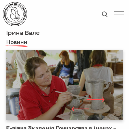
Ірина Вале
Новини
Е-літня
Академія Гончарства в іменах
–