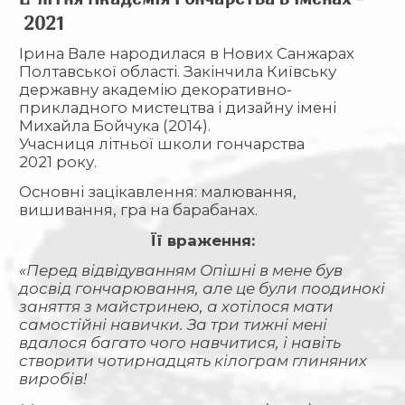
20
21
Ірина Вале народилася в Нових Санжарах
Полтавської області. Закінчила Київську
державну академію декоративно-
прикладного мистецтва і дизайну імені
Михайла Бойчука (2014).
Учасниця літньої школи гончарства
2021 року.
Основні зацікавлення: малювання,
вишивання, гра на барабанах.
Її враження:
«Перед відвідуванням Опішні в мене був
досвід гончарювання, але це були поодинокі
заняття з майстринею, а хотілося мати
самостійні навички. За три тижні мені
вдалося багато чого навчитися, і навіть
створити чотирнадцять кілограм глиняних
виробів!