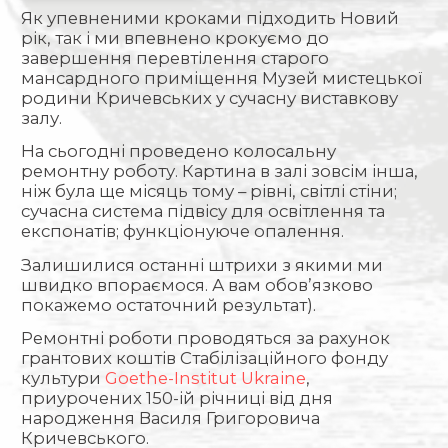
Як упевненими кроками підходить Новий
рік, так і ми впевнено крокуємо до
завершення перевтілення старого
мансардного приміщення Музей мистецької
родини Кричевських у сучасну виставкову
залу.
На сьогодні проведено колосальну
ремонтну роботу. Картина в залі зовсім інша,
ніж була ще місяць тому – рівні, світлі стіни;
сучасна система підвісу для освітлення та
експонатів; функціонуюче опалення.
Залишилися останні штрихи з якими ми
швидко впораємося. А вам обов’язково
покажемо остаточний результат).
Ремонтні роботи проводяться за рахунок
грантових коштів Cтабілізаційного фонду
культури
Goethe-Institut Ukraine
,
приурочених 150-ій річниці від дня
народження Василя Григоровича
Кричевського.