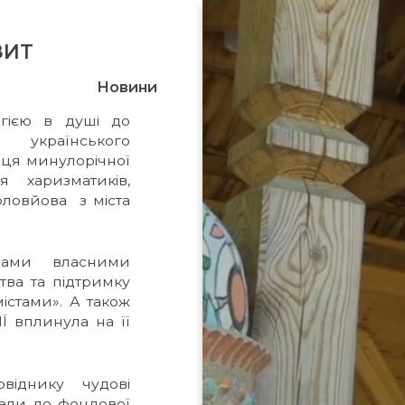
ЗИТ
Новини
гією в душі до
а українського
иця минулорічної
я харизматиків,
Соловйова з міста
нами власними
ва та підтримку
істами». А також
Ї вплинула на її
віднику чудові
дали до фондової