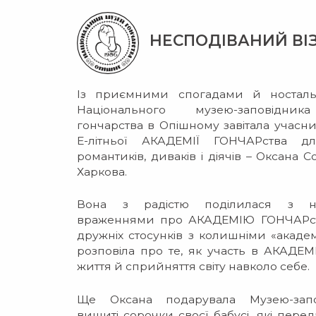
НЕСПОДІВАНИЙ ВІ
Із приємними спогадами й носталь
Національного музею-заповідник
гончарства в Опішному завітала учасн
Е-літньої АКАДЕМІЇ ГОНЧАРства дл
романтиків, диваків і діячів – Оксана 
Харкова.
Вона з радістю поділилася з 
враженнями про АКАДЕМІЮ ГОНЧАРст
дружніх стосунків з колишніми «академ
розповіла про те, як участь в АКАДЕМІ
життя й сприйняття світу навколо себе.
Ще Оксана подарувала Музею-запо
вишиті сорочки своєї бабусі, які пере