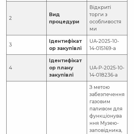
Відкриті
Вид
торги з
2
процедури
особливостя
ми
Ідентифікат
UA-2025-10-
3
ор закупівлі
14-015169-a
Ідентифікат
4
ор плану
UA-P-2025-10-
закупівлі
14-018236-a
З метою
забезпечення
газовим
паливом для
функціонува
ння Музею-
заповідника,