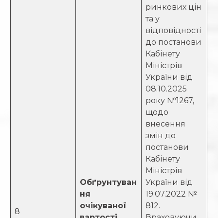
ринкових цін
та у
відповідності
до постанови
Кабінету
Міністрів
України від
08.10.2025
року №1267,
щодо
внесення
змін до
постанови
Кабінету
Міністрів
Обґрунтуван
України від
ня
19.07.2022 №
очікуваної
812.
8
вартості
Враховуючи