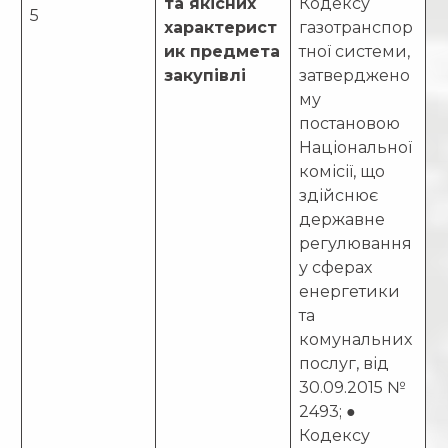
та якісних
Кодексу
5
характерист
газотранспор
ик предмета
тної системи,
закупівлі
затверджено
му
постановою
Національної
комісії, що
здійснює
державне
регулювання
у сферах
енергетики
та
комунальних
послуг, від
30.09.2015 №
2493; ●
Кодексу