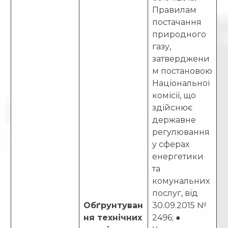
Правилам
постачання
природного
газу,
затверджени
м постановою
Національної
комісії, що
здійснює
державне
регулювання
у сферах
енергетики
та
комунальних
послуг, від
Обґрунтуван
30.09.2015 №
ня технічних
2496; ●