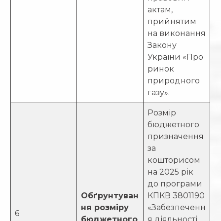
актам,
прийнятим
на виконання
Закону
України «Про
ринок
природного
газу».
Розмір
бюджетного
призначення
за
кошторисом
на 2025 рік
до програми
Обґрунтуван
КПКВ 3801190
ня розміру
«Забезпеченн
6
бюджетного
я діяльності