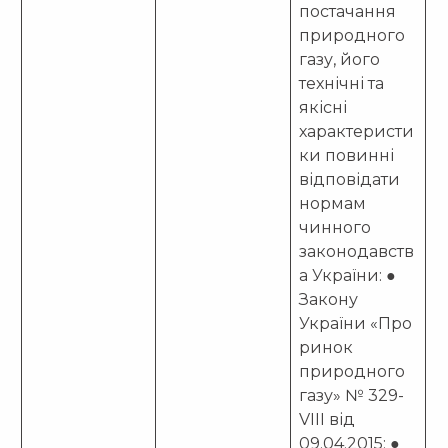
постачання
природного
газу, його
технічні та
якісні
характеристи
ки повинні
відповідати
нормам
чинного
законодавств
а України: ●
Закону
України «Про
ринок
природного
газу» № 329-
VIII від
09.04.2015; ●