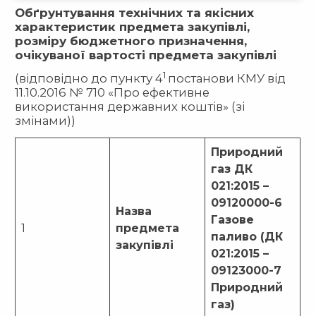
Обґрунтування технічних та якісних
характеристик предмета закупівлі,
розміру бюджетного призначення,
очікуваної вартості предмета закупівлі
1
(відповідно до пункту 4
постанови КМУ від
11.10.2016 № 710 «Про ефективне
використання державних коштів» (зі
змінами))
Природний
газ ДК
021:2015 –
09120000-6
Назва
Газове
1
предмета
паливо (ДК
закупівлі
021:2015 –
09123000-7
Природний
газ)