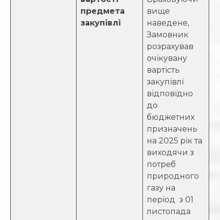
предмета
вище
закупівлі
наведене,
Замовник
розрахував
очікувану
вартість
закупівлі
відповідно
до
бюджетних
призначень
на 2025 рік та
виходячи з
потреб
природного
газу на
період з 01
листопада