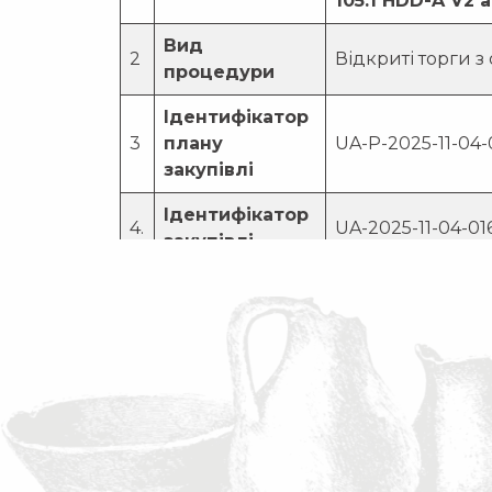
105.1 HDD-A V2 
Вид
2
Відкриті торги 
процедури
Ідентифікатор
3
плану
UA-P-2025-11-04-
закупівлі
Ідентифікатор
4.
UA-2025-11-04-01
закупівлі
Замовник здій
цього виду това
за своїми 
технічними ха
найбільше в
вимогам і потр
Посилання
конкретного