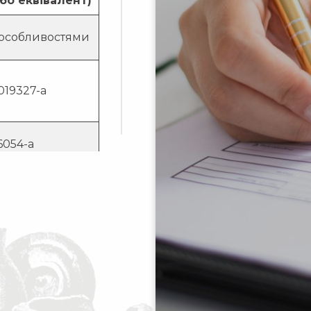
або еквівалент)
з особливостями
019327-a
6054-a
снює закупівлю
ру, оскільки він
якісними та
рактеристиками
ідповідатиме
ебам замовника.
 на марку
 виробника є