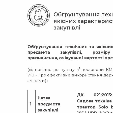
Обґрунтування техн
якісних характери
закупівлі
Обґрунтування технічних та якісни
предмета закупівлі, розмір
призначення, очікуваної вартості пр
1
(відповідно до пункту 4
постанови КМУ
710 «Про ефективне використання держа
змінами))
ДК 021:2015
Назва
Садова техніка
1
предмета
трактор Solo 
закупівлі