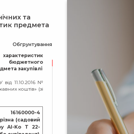
ічних та
стик предмета
Обгрунтування
х характеристик
у бюджетного
едмета закупівлі
 від 11.10.2016 №
вних коштів» (зі
: 16160000-4
 різна (садовий
by Al-Ko T 22-