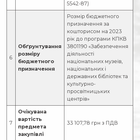
5542-87)
Розмір бюджетного
призначення за
кошторисом на 2023
рік до програми КПКВ
Обґрунтування
3801190 «Забезпечення
розміру
діяльності
6
бюджетного
національних музеїв,
призначення
національних і
державних бібліотек та
культурно-
просвітницьких
центрів»
Очікувана
вартість
7
33 107,78 грн з ПДВ
предмета
закупівлі