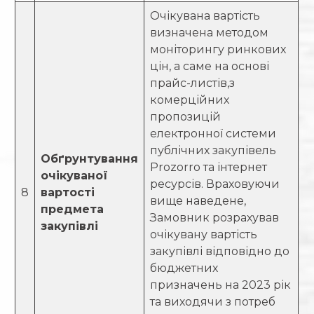
Очікувана вартість
визначена методом
моніторингу ринкових
цін, а саме на основі
прайс-листів,з
комерційних
пропозицій
електронної системи
публічних закупівель
Обґрунтування
Prozorro та інтернет
очікуваної
ресурсів. Враховуючи
8
вартості
вище наведене,
предмета
Замовник розрахував
закупівлі
очікувану вартість
закупівлі відповідно до
бюджетних
призначень на 2023 рік
та виходячи з потреб