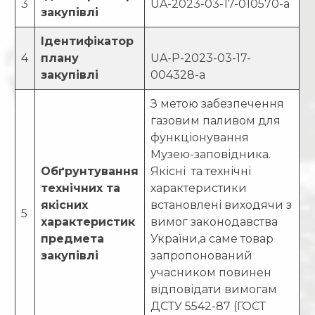
3
UA-2023-03-17-010570-a
закупівлі
Ідентифікатор
4
плану
UA-P-2023-03-17-
закупівлі
004328-a
З метою забезпечення
газовим паливом для
функціонування
Музею-заповідника.
Обґрунтування
Якісні та технічні
технічних та
характеристики
якісних
встановлені виходячи з
5
характеристик
вимог законодавства
предмета
України,а саме товар
закупівлі
запропонований
учасником повинен
відповідати вимогам
ДСТУ 5542-87 (ГОСТ