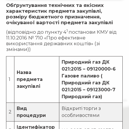
Обґрунтування технічних та якісних
характеристик предмета закупівлі,
розміру бюджетного призначення,
очікуваної вартості предмета закупівлі
1
(відповідно до пункту 4
постанови КМУ від
11.10.2016 № 710 «Про ефективне
використання державних коштів» (зі
змінами))
Природний газ ДК
021:2015 – 09120000-6
Назва
Газове паливо (
1
предмета
Природний газ ДК
закупівлі
021:2015 – 09123000-7
Природний газ)
Вид
Відкриті торги з
2
процедури
особливостями
Ідентифікатор