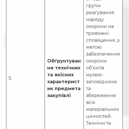
групи
реагування
наряду
охорони на
тривожні
сповіщення ,з
метою
забезпечення
Обґрунтуван
охорони
ня технічних
об’єктів
та якісних
музею-
5.
характерист
заповідника
ик предмета
та
закупівлі
збереження
всіх
матеріальних
цінностей.
Технічні та