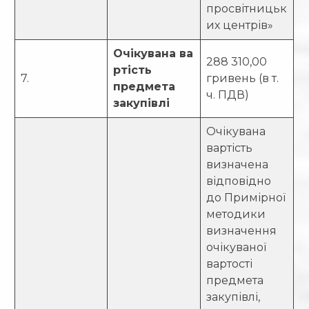
просвітницьк
их центрів»
Очікувана ва
288 310,00
ртість
7.
гривень (в т.
предмета
ч. ПДВ)
закупівлі
Очікувана
вартість
визначена
відповідно
до Примірної
методики
визначення
очікуваної
вартості
предмета
закупівлі,