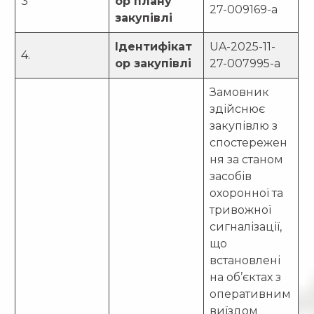
3
ор плану
27-009169-a
закупівлі
Ідентифікат
UA-2025-11-
4.
ор закупівлі
27-007995-a
Замовник
здійснює
закупівлю з
спостережен
ня за станом
засобів
охоронної та
тривожної
сигналізації,
що
встановлені
на об’єктах з
оперативним
виїздом