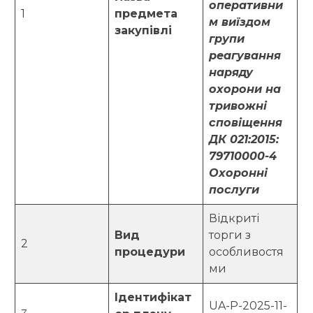
оперативни
1
предмета
м виїздом
закупівлі
групи
реагування
наряду
охорони на
тривожні
сповіщення
ДК 021:2015:
79710000-4
Охоронні
послуги
Відкриті
Вид
торги з
2
процедури
особливостя
ми
Ідентифікат
UA-P-2025-11-