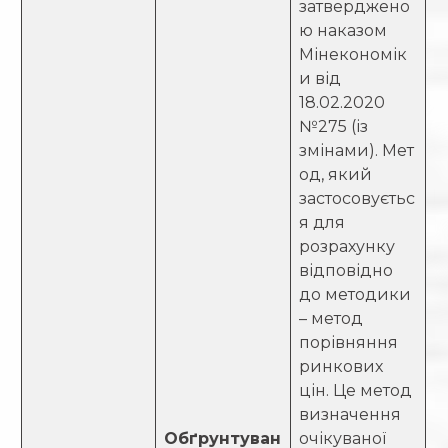
затверджено
ю наказом
Мінекономік
и від
18.02.2020
№275 (із
змінами). Мет
од, який
застосовуєтьс
я для
розрахунку
відповідно
до методики
– метод
порівняння
ринкових
цін. Це метод
визначення
Обґрунтуван
очікуваної