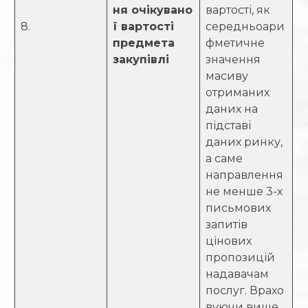
ня очікувано
вартості, як
8.
ї вартості
середньоари
предмета
фметичне
закупівлі
значення
масиву
отриманих
даних на
підставі
даних ринку,
а саме
направлення
не менше 3-х
письмових
запитів
цінових
пропозицій
надавачам
послуг. Врахо
вуючи вище