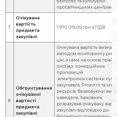
бібліотек та культурно-
просвітницьких центрів»
Очікувана
вартість
7.
1 970 019,00 грн з ПДВ
предмета
закупівлі
Очікувана вартість визнач
методом моніторингу рин
цін, а саме на основі прайс
листів,з комерційних
пропозицій
електронної системи публ
закупівель Prozorro та інте
Обґрунтування
ресурсів. Враховуючи вищ
очікуваної
наведене, Замовник
8.
вартості
розрахував очікувану варті
предмета
закупівлі відповідно до
закупівлі
бюджетних призначень на