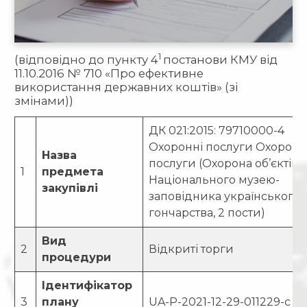
1
(відповідно до пункту 4
постанови КМУ від
11.10.2016 № 710 «Про ефективне
використання державних коштів» (зі
змінами))
ДК 021:2015: 79710000-4
Охоронні послуги Охоронн
Назва
послуги (Охорона об’єктів
1
предмета
Національного музею-
закупівлі
заповідника українського
гончарства, 2 пости)
Вид
2
Відкриті торги
процедури
Ідентифікатор
3
плану
UA-P-2021-12-29-011229-c