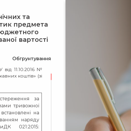
ічних та
стик предмета
 бюджетного
ваної вартості
Обгрунтування
 від 11.10.2016 №
вних коштів» (зі
стереження за
мами тривожної
о встановлені на
гуванням наряду
ниДК 021:2015: