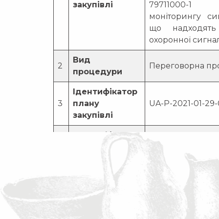
закупівлі
79711000-1
моніторингу си
що надходять
охоронної сигнал
Вид
2
Переговорна пр
процедури
Ідентифікатор
3
плану
UA-P-2021-01-29
закупівлі
Ідентифікатор
4.
UA-2021-01-29-0
закупівлі
Для забезпеч
Обґрунтування
об’єктів музею
технічних та
збереження всі
якісних
5.
цінностей з 01 
характеристик
до 31 грудня