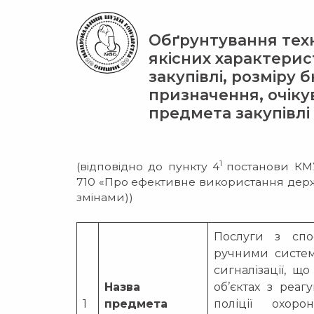
Обґрунтування техн
якісних характери
закупівлі, розміру
призначення, очіку
предмета закупівлі
1
(відповідно до пункту 4
постанови КМУ
710 «Про ефективне використання держа
змінами))
Послуги з спо
ручними систе
сигналізації, щ
Назва
об’єктах з реа
1
предмета
поліції охоро