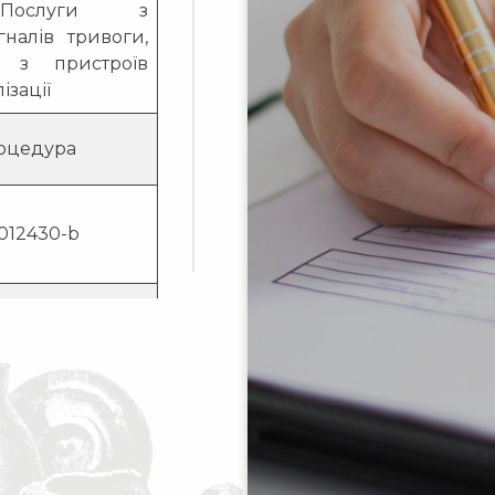
 Послуги з
гналів тривоги,
 з пристроїв
ізації
оцедура
-012430-b
09255-b
ення охорони
-заповідника та
х матеріальних
січня 2021 року
 2021 року у