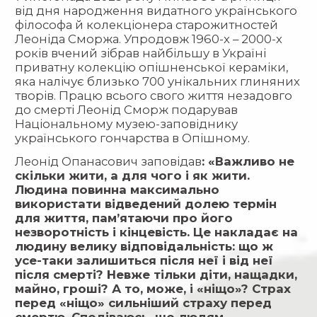
від дня народження видатного українського
філософа й колекціонера старожитностей
Леоніда Сморжа. Упродовж 1960-х – 2000-х
років вчений зібрав найбільшу в Україні
приватну колекцію опішненської кераміки,
яка налічує близько 700 унікальних глиняних
творів. Працю всього свого життя незадовго
до смерті Леонід Сморж подарував
Національному музею-заповіднику
українського гончарства в Опішному.
Леонід Опанасович заповідав
: «Важливо не
скільки жити, а для чого і як жити.
Людина повинна максимально
використати відведений долею термін
для життя, пам’ятаючи про його
незворотність і кінцевість. Це накладає на
людину велику відповідальність: що ж
усе-таки залишиться після неї і від неї
після смерті? Невже тільки діти, нащадки,
майно, гроші? А то, може, і «ніщо»? Страх
перед «ніщо» сильніший страху перед