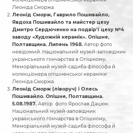
Леоніда Сморжа.
Леонід Сморж, Гаврило Пошивайло,
Явдоха Пошивайло та майстер цеху
Дмитро Сердюченко на подвір’ї цеху №4
заводу «Художній керамік». Опішне,
Полтавщина. Липень 1968.
Автор фото
невідомий. Національний музей-заповідник
українського гончарства в Опішному,
Меморіальний музей-садиба філософа й
колекціонера опішненської кераміки
Леоніда Сморжа.
Леонід Сморж (ліворуч) і Олесь
Пошивайло. Опішне, Полтавщина.
5.08.1987.
Автор фото Ярослав Дацюк.
Національний музей-заповідник
українського гончарства в Опішному,
Меморіальний музей-садиба філософа й