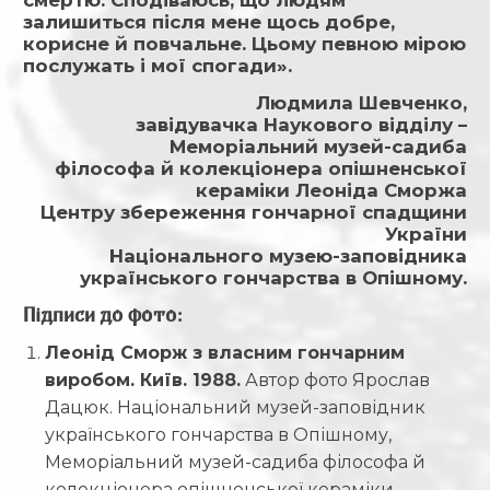
смертю. Сподіваюсь, що людям
залишиться після мене щось добре,
корисне й повчальне. Цьому певною мірою
послужать і мої спогади».
Людмила Шевченко,
завідувачка Наукового відділу –
Меморіальний музей-садиба
філософа й колекціонера опішненської
кераміки Леоніда Сморжа
Центру збереження гончарної спадщини
України
Національного музею-заповідника
українського гончарства в Опішному.
Підписи до фото:
Леонід Сморж з власним гончарним
виробом. Київ. 1988.
Автор фото Ярослав
Дацюк. Національний музей-заповідник
українського гончарства в Опішному,
Меморіальний музей-садиба філософа й
колекціонера опішненської кераміки