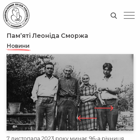
Пам’яті Леоніда Сморжа
Новини
7 листопада 2023 року минає 96-а річниця