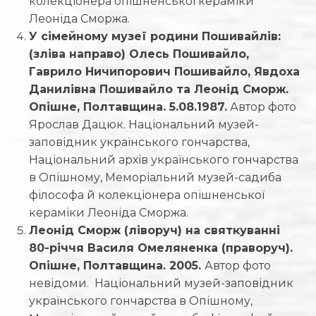
колекціонера опішненської кераміки
Леоніда Сморжа.
У сімейному музеї родини Пошивайлів:
(зліва направо) Олесь Пошивайло,
Гаврило Ничипорович Пошивайло, Явдоха
Данилівна Пошивайло та Леонід Сморж.
Опішне, Полтавщина. 5.08.1987.
Автор фото
Ярослав Дацюк. Національний музей-
заповідник українського гончарства,
Національний архів українського гончарства
в Опішному, Меморіальний музей-садиба
філософа й колекціонера опішненської
кераміки Леоніда Сморжа.
Леонід Сморж (ліворуч) на святкуванні
80-річчя Василя Омеляненка (праворуч).
Опішне, Полтавщина. 2005.
Автор фото
невідоми. Національний музей-заповідник
українського гончарства в Опішному,