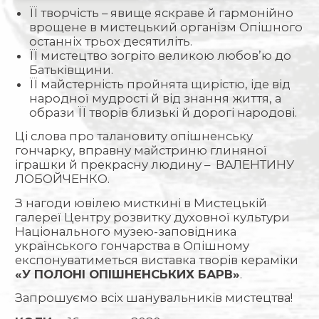
ЇЇ творчість – явище яскраве й гармонійно
врощене в мистецький організм Опішного
останніх трьох десятиліть.
ЇЇ мистецтво зогріто великою любов’ю до
Батьківщини.
ЇЇ майстерність пройнята щирістю, іде від
народної мудрості й від знання життя, а
образи ЇЇ творів близькі й дорогі народові.
Ці слова про талановиту опішненську
гончарку, вправну майстриню глиняної
іграшки й прекрасну людину – ВАЛЕНТИНУ
ЛОБОЙЧЕНКО.
З нагоди ювілею мисткині в Мистецькій
галереї Центру розвитку духовної культури
Національного музею-заповідника
українського гончарства в Опішному
експонуватиметься виставка творів кераміки
«У ПОЛОНІ ОПІШНЕНСЬКИХ БАРВ»
.
Запрошуємо всіх шанувальників мистецтва!