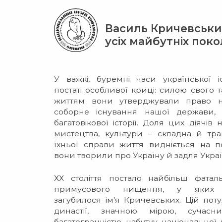
Василь Кричевськи
усіх майбутніх поко
У важкі, буремні часи української і
постаті особливої криці: силою свого 
життям вони утверджували право н
соборне існування нашої держави,
багатовікової історії. Доля цих діячів н
мистецтва, культури – складна й тра
їхньої справи життя видніється на п
вони творили про Україну й задля Укра
ХХ століття постало найбільш фат
примусового нищення, у яких 
загубилося ім’я Кричевських. Цій пот
династії, значною мірою, сучасн
багатогранністю набутку національної