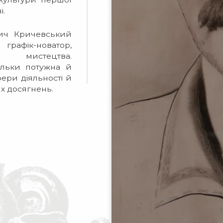
і.
вич Кричевський
 графік-новатор,
го мистецтва.
тільки потужна й
фери діяльності й
х досягнень.
брав участь у
ської Народної
нального герба
снові емблемного
икого. Він став
ційних документів
дним із творців
. Саме Василя
брано Ректором
 він поступився
дору.