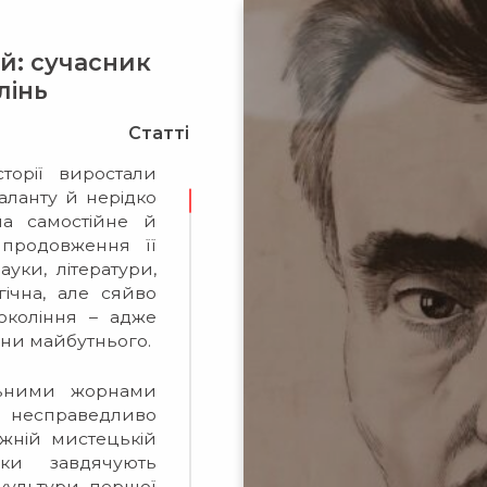
й: сучасник
лінь
Статті
сторії виростали
таланту й нерідко
а самостійне й
 продовження її
ауки, літератури,
гічна, але сяйво
окоління – адже
їни майбутнього.
альними жорнами
несправедливо
ужній мистецькій
ики завдячують
 культури першої