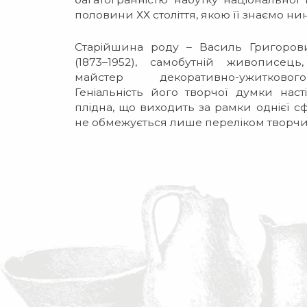
половини ХХ століття, якою її знаємо нин
Старійшина роду – Василь Григоро
(1873–1952), самобутній живописець,
майстер декоративно-ужитково
Геніальність його творчої думки нас
плідна, що виходить за рамки однієї с
не обмежується лише переліком творчи
1917 року Василь Кричевський 
державотворчих процесах Україн
Республіки, ставши автором націо
України «Тризуб», який розробив на о
знаку княжої влади Володимира Вел
автором ескізів печаток та віньєток офі
новоутвореної держави, а також о
національної банкноти – гривні
Кричевського було одноголосно о
Української академії мистецтв, де
посадою рідному молодшому брату Фе