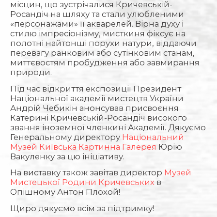
місцин, що зустрічалися Кричевській-
Росандіч на шляху та стали улюбленими
«персонажами» її акварелей. Вірна духу і
стилю імпресіонізму, мисткиня фіксує на
полотні найтонші порухи натури, віддаючи
перевагу ранковим або сутінковим станам,
миттєвостям пробудження або завмирання
природи.
Під час відкриття експозиції Президент
Національної академії мистецтв України
Андрій Чебикін анонсував присвоєння
Катерині Кричевській-Росандіч високого
звання іноземної членкині Академії. Дякуємо
Генеральному директору
Національний
Музей Київська Картинна Галерея
Юрію
Вакуленку за цю ініціативу.
На виставку також завітав директор
Музей
Мистецької Родини Кричевських
в
Опішному Антон Плохой!
Щиро дякуємо всім за підтримку!