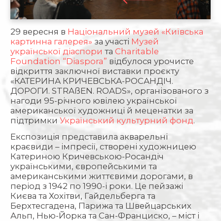
29 вересня в
Нацiональний музей «Київська
картинна галерея»
за участі
Музей
української діаспори
та
Charitable
Foundation “Diaspora”
відбулося урочисте
відкриття заключної виставки проєкту
«КАТЕРИНА КРИЧЕВСЬКА-РОСАНДІЧ.
ДОРОГИ. STRAßEN. ROADS», організованого з
нагоди 95-річного ювілею української
американської художниці й меценатки за
підтримки
Український культурний фонд
.
Експозиція представила акварельні
краєвиди – імпресії, створені художницею
Катериною Кричевською-Росандіч
українськими, європейськими та
американськими життєвими дорогами, в
період з 1942 по 1990-і роки. Це пейзажі
Києва та Хохітви, Гайдельберга та
Берхтесгадена, Парижа та Швейцарських
Альп, Нью-Йорка та Сан-Франциско, – міст і