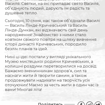
Василя. Святки, на які припадає свято Василя,
об’єднують людей, дарують їм радість та
душевне тепло.
Сьогодні, 10 січня, нас також об’єднали Василі
— Василь Лінде-Кричевський та Василь
Лінде-Дункан, які відзначають свій день
народження! Знайомство з ними стало
ковтком свіжого повітря на шляху вивчення
історії династії Кричевських, породило
безліч планів та ідей.
Нині ці ідеї постали у вигляді унікального
Музею мистецької родини Кричевських, а
колишні роздуми перетворилися на досвід.
Бажаємо іменинникам здоров’я, сил та
наснаги жити й творити самим, а також
продовжувати надихати на творчість усіх
оточуючих! Маємо за честь жити в один час із
вами! Многая літа!
Поділитись