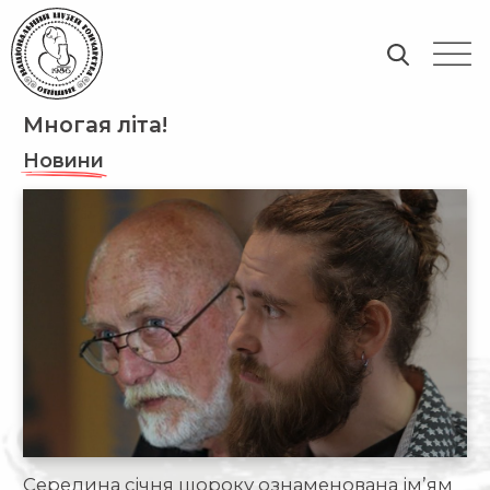
Многая літа!
Новини
Середина січня щороку ознаменована ім’ям